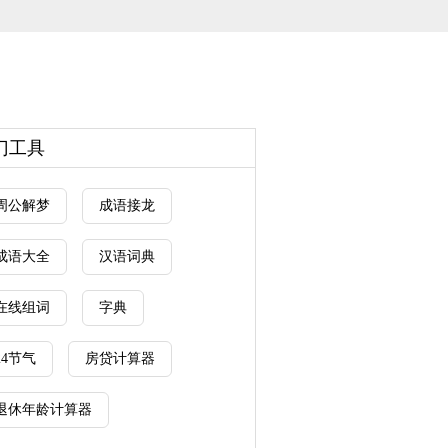
门工具
周公解梦
成语接龙
成语大全
汉语词典
在线组词
字典
24节气
房贷计算器
退休年龄计算器