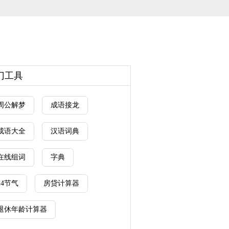
门工具
周公解梦
成语接龙
成语大全
汉语词典
在线组词
字典
24节气
房贷计算器
退休年龄计算器